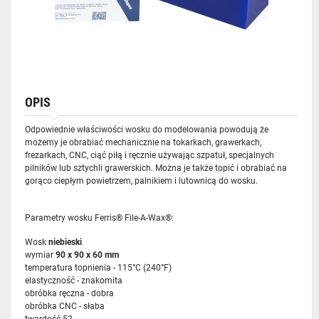
OPIS
Odpowiednie właściwości wosku do modelowania powodują że
możemy je obrabiać mechanicznie na tokarkach, grawerkach,
frezarkach, CNC, ciąć piłą i ręcznie używając szpatuł, specjalnych
pilników lub sztychli grawerskich. Można je także topić i obrabiać na
gorąco ciepłym powietrzem, palnikiem i lutownicą do wosku.
Parametry wosku Ferris® File-A-Wax®:
Wosk
niebieski
wymiar
90 x 90 x 60 mm
temperatura topnienia - 115°C (240°F)
elastyczność - znakomita
obróbka ręczna - dobra
obróbka CNC - słaba