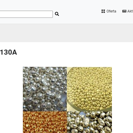
Oferta
Akt
G130A