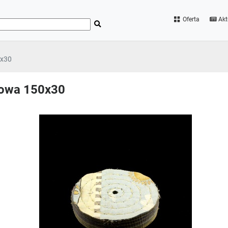
Oferta
Akt
0x30
nsowa 150x30