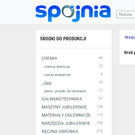
Wszys
ŚRODKI DO PRODUKCJI
Brak 
46
CHEMIA
15
.. chemia złotnicza
8
.. ciecze probiercze
10
.. kleje
12
.. pasty i proszki do lutowania
31
GALWANOTECHNIKA
148
MASZYNY JUBILERSKIE
116
MATERIAŁY ODLEWNICZE
156
NARZĘDZIA JUBILERSKIE
270
RĘCZNA OBRÓBKA