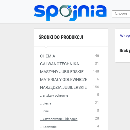
Wszys
ŚRODKI DO PRODUKCJI
Brak 
46
CHEMIA
31
GALWANOTECHNIKA
148
MASZYNY JUBILERSKIE
116
MATERIAŁY ODLEWNICZE
156
NARZĘDZIA JUBILERSKIE
5
.. artykuły ochronne
21
.. cięcie
0
.. inne
28
.. kształtowanie i klepanie
14
.. lutowanie