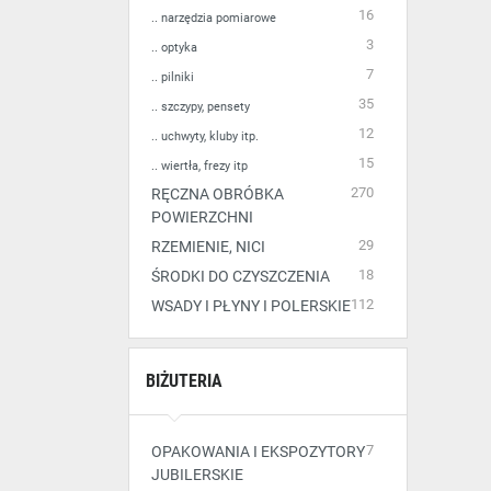
16
.. narzędzia pomiarowe
3
.. optyka
7
.. pilniki
35
.. szczypy, pensety
12
.. uchwyty, kluby itp.
15
.. wiertła, frezy itp
270
RĘCZNA OBRÓBKA
POWIERZCHNI
29
RZEMIENIE, NICI
18
ŚRODKI DO CZYSZCZENIA
112
WSADY I PŁYNY I POLERSKIE
BIŻUTERIA
7
OPAKOWANIA I EKSPOZYTORY
JUBILERSKIE