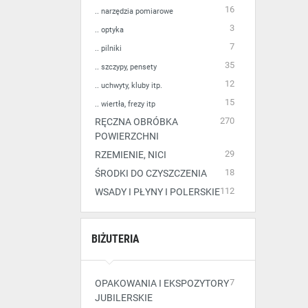
16
.. narzędzia pomiarowe
3
.. optyka
7
.. pilniki
35
.. szczypy, pensety
12
.. uchwyty, kluby itp.
15
.. wiertła, frezy itp
270
RĘCZNA OBRÓBKA
POWIERZCHNI
29
RZEMIENIE, NICI
18
ŚRODKI DO CZYSZCZENIA
112
WSADY I PŁYNY I POLERSKIE
BIŻUTERIA
7
OPAKOWANIA I EKSPOZYTORY
JUBILERSKIE