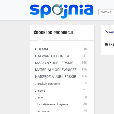
Wszys
ŚRODKI DO PRODUKCJI
Brak 
46
CHEMIA
31
GALWANOTECHNIKA
148
MASZYNY JUBILERSKIE
116
MATERIAŁY ODLEWNICZE
156
NARZĘDZIA JUBILERSKIE
5
.. artykuły ochronne
21
.. cięcie
0
.. inne
28
.. kształtowanie i klepanie
14
.. lutowanie